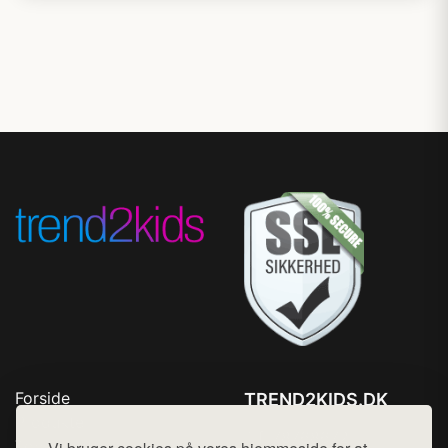
Forside
TREND2KIDS.DK
Produkter
Tlf. 78768672
Top Rabatter