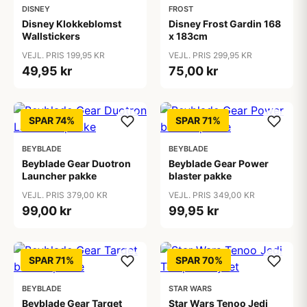
DISNEY
FROST
Disney Klokkeblomst
Disney Frost Gardin 168
Wallstickers
x 183cm
VEJL. PRIS 199,95 KR
VEJL. PRIS 299,95 KR
49,95 kr
75,00 kr
SPAR 74%
SPAR 71%
BEYBLADE
BEYBLADE
Beyblade Gear Duotron
Beyblade Gear Power
Launcher pakke
blaster pakke
VEJL. PRIS 379,00 KR
VEJL. PRIS 349,00 KR
99,00 kr
99,95 kr
SPAR 71%
SPAR 70%
BEYBLADE
STAR WARS
Beyblade Gear Target
Star Wars Tenoo Jedi