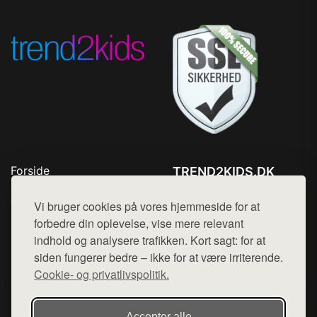
Forside
TREND2KIDS.DK
Produkter
Tlf. 78768672
Top Rabatter
Vi bruger cookies på vores hjemmeside for at
Mail:
hej@want.dk
Blog
forbedre din oplevelse, vise mere relevant
Kontakt
indhold og analysere trafikken. Kort sagt: for at
Cookie- og privatlivspolitik
siden fungerer bedre – ikke for at være irriterende.
Cookie- og privatlivspolitik.
Denne side er en del af want.dk, der udgiver en række
Accepter alle