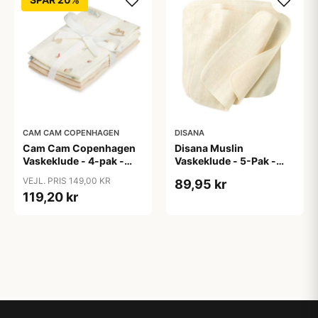
CAM CAM COPENHAGEN
DISANA
Cam Cam Copenhagen
Disana Muslin
Vaskeklude - 4-pak -
Vaskeklude - 5-Pak -
GOTS - Vintage Toys
Natur
VEJL. PRIS 149,00 KR
89,95 kr
119,20 kr