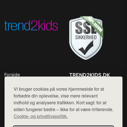
Forside
TREND2KIDS.DK
Produkter
Tlf. 78768672
Top Rabatter
Vi bruger cookies på vores hjemmeside for at
Mail:
hej@want.dk
Blog
forbedre din oplevelse, vise mere relevant
Kontakt
indhold og analysere trafikken. Kort sagt: for at
Cookie- og privatlivspolitik
siden fungerer bedre – ikke for at være irriterende.
Cookie- og privatlivspolitik.