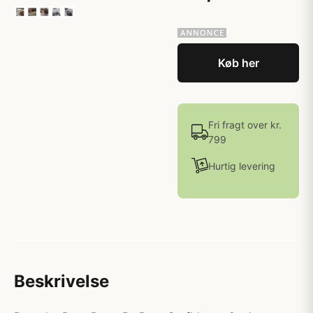
Køb her
Fri fragt over kr.
799
Hurtig levering
Beskrivelse