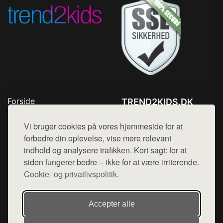
Forside
TREND2KIDS.DK
Produkter
Tlf. 78768672
Top Rabatter
Vi bruger cookies på vores hjemmeside for at
Mail:
hej@want.dk
Blog
forbedre din oplevelse, vise mere relevant
Kontakt
indhold og analysere trafikken. Kort sagt: for at
Cookie- og privatlivspolitik
siden fungerer bedre – ikke for at være irriterende.
Cookie- og privatlivspolitik.
Denne side er en del af want.dk, der udgiver en række
Accepter alle
hjemmesider med præsentation af forskellige produkter fra