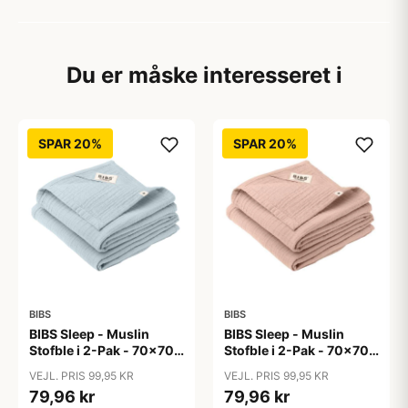
Du er måske interesseret i
SPAR 20%
SPAR 20%
BIBS
BIBS
BIBS Sleep - Muslin
BIBS Sleep - Muslin
Stofble i 2-Pak - 70x70
Stofble i 2-Pak - 70x70
cm. - Baby Blue
cm. - Blush
VEJL. PRIS 99,95 KR
VEJL. PRIS 99,95 KR
79,96 kr
79,96 kr