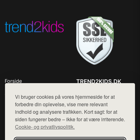
Forside
TREND2KIDS.DK
Produkter
Tlf. 78768672
Top Rabatter
Vi bruger cookies på vores hjemmeside for at
Mail:
hej@want.dk
Blog
forbedre din oplevelse, vise mere relevant
Kontakt
indhold og analysere trafikken. Kort sagt: for at
Cookie- og privatlivspolitik
siden fungerer bedre – ikke for at være irriterende.
Cookie- og privatlivspolitik.