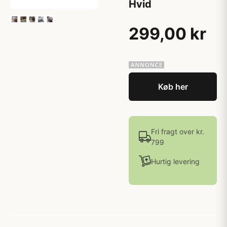
Hvid
299,00 kr
Køb her
Fri fragt over kr.
799
Hurtig levering