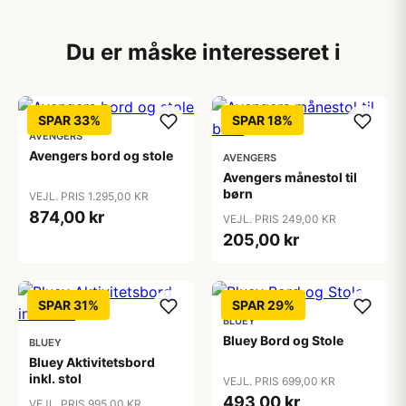
Du er måske interesseret i
SPAR 33%
SPAR 18%
AVENGERS
Avengers bord og stole
AVENGERS
Avengers månestol til
børn
VEJL. PRIS 1.295,00 KR
874,00 kr
VEJL. PRIS 249,00 KR
205,00 kr
SPAR 31%
SPAR 29%
BLUEY
Bluey Bord og Stole
BLUEY
Bluey Aktivitetsbord
inkl. stol
VEJL. PRIS 699,00 KR
493,00 kr
VEJL. PRIS 995,00 KR