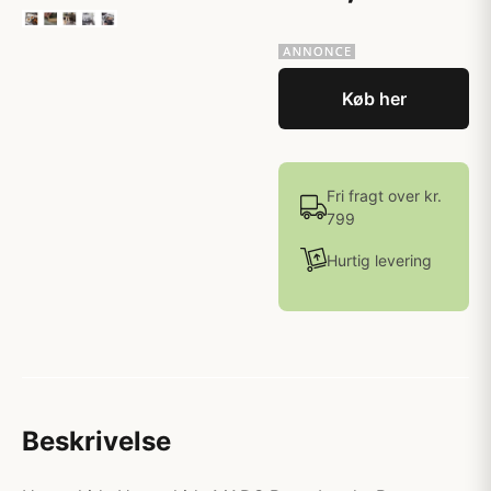
Køb her
Fri fragt over kr.
799
Hurtig levering
Beskrivelse