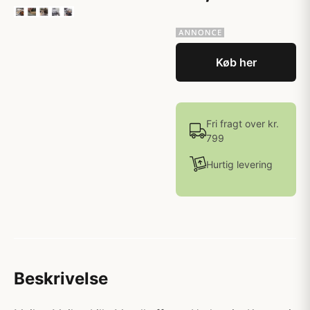
Køb her
Fri fragt over kr.
799
Hurtig levering
Beskrivelse