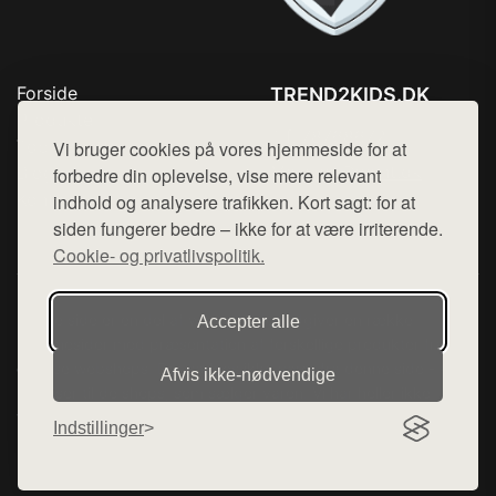
Forside
TREND2KIDS.DK
Produkter
Tlf. 78768672
Top Rabatter
Vi bruger cookies på vores hjemmeside for at
Mail:
hej@want.dk
Blog
forbedre din oplevelse, vise mere relevant
Kontakt
indhold og analysere trafikken. Kort sagt: for at
Cookie- og privatlivspolitik
siden fungerer bedre – ikke for at være irriterende.
Cookie- og privatlivspolitik.
Denne side er en del af want.dk, der udgiver en række
Accepter alle
hjemmesider med præsentation af forskellige produkter fra
diverse webshops. Der sælges ikke varer fra denne side - vi
Afvis ikke‑nødvendige
henviser til de shops, som sælger varen. Vi har heller ikke
varerne på lager.
Indstillinger
© 2026 trend2kids.dk. Alle rettigheder forbeholdes.