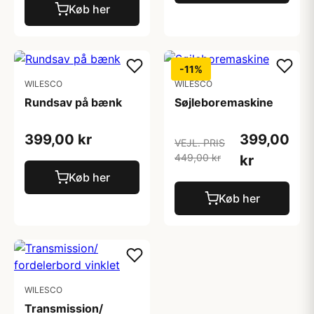
Køb her
-11%
WILESCO
WILESCO
Rundsav på bænk
Søjleboremaskine
399,00 kr
399,00
VEJL. PRIS
449,00 kr
kr
Køb her
Køb her
WILESCO
Transmission/