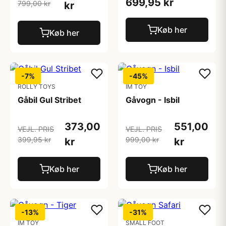
699,95 kr
799,00 kr
kr
Køb her
Køb her
-7%
-45%
ROLLY TOYS
IM TOY
Gåbil Gul Stribet
Gåvogn - Isbil
373,00
551,00
VEJL. PRIS
VEJL. PRIS
399,95 kr
999,00 kr
kr
kr
Køb her
Køb her
-13%
-31%
IM TOY
SMALL FOOT