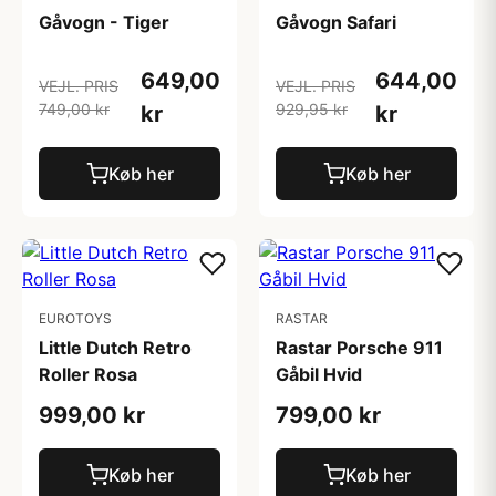
Gåvogn - Tiger
Gåvogn Safari
649,00
644,00
VEJL. PRIS
VEJL. PRIS
749,00 kr
929,95 kr
kr
kr
Køb her
Køb her
EUROTOYS
RASTAR
Little Dutch Retro
Rastar Porsche 911
Roller Rosa
Gåbil Hvid
999,00 kr
799,00 kr
Køb her
Køb her