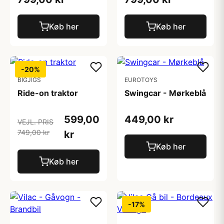
Køb her
Køb her
-20%
BIGJIGS
EUROTOYS
Ride-on traktor
Swingcar - Mørkeblå
599,00
449,00 kr
VEJL. PRIS
749,00 kr
kr
Køb her
Køb her
-17%