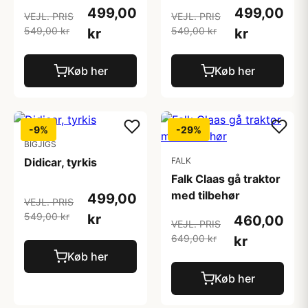
499,00
499,00
VEJL. PRIS
VEJL. PRIS
549,00 kr
549,00 kr
kr
kr
Køb her
Køb her
-9%
-29%
BIGJIGS
Didicar, tyrkis
FALK
Falk Claas gå traktor
med tilbehør
499,00
VEJL. PRIS
549,00 kr
kr
460,00
VEJL. PRIS
649,00 kr
kr
Køb her
Køb her