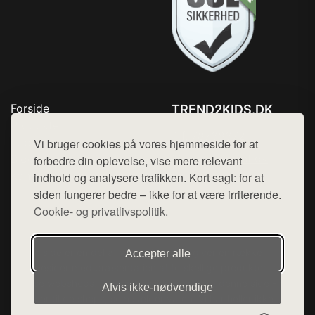
Forside
TREND2KIDS.DK
Produkter
Tlf. 78768672
Top Rabatter
Vi bruger cookies på vores hjemmeside for at
Mail:
hej@want.dk
Blog
forbedre din oplevelse, vise mere relevant
Kontakt
indhold og analysere trafikken. Kort sagt: for at
Cookie- og privatlivspolitik
siden fungerer bedre – ikke for at være irriterende.
Cookie- og privatlivspolitik.
Denne side er en del af want.dk, der udgiver en række
Accepter alle
hjemmesider med præsentation af forskellige produkter fra
diverse webshops. Der sælges ikke varer fra denne side - vi
Afvis ikke‑nødvendige
henviser til de shops, som sælger varen. Vi har heller ikke
varerne på lager.