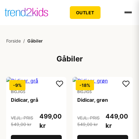
OUTLET
Forside
/
Gåbiler
Gåbiler
-9%
-18%
BIGJIGS
BIGJIGS
Didicar, grå
Didicar, grøn
499,00
449,00
VEJL. PRIS
VEJL. PRIS
549,00 kr
549,00 kr
kr
kr