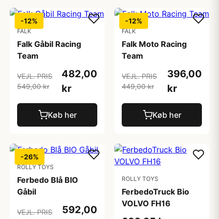
-12%
-12%
FALK
FALK
Falk Gåbil Racing
Falk Moto Racing
Team
Team
482,00
396,00
VEJL. PRIS
VEJL. PRIS
549,00 kr
449,00 kr
kr
kr
Køb her
Køb her
-26%
ROLLY TOYS
Ferbedo Blå BIO
ROLLY TOYS
Gåbil
FerbedoTruck Bio
VOLVO FH16
592,00
VEJL. PRIS