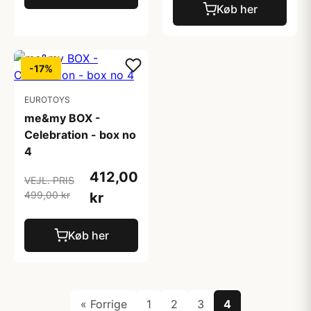
Køb her
-17%
EUROTOYS
me&my BOX -
Celebration - box no
4
412,00
VEJL. PRIS
499,00 kr
kr
Køb her
« Forrige
1
2
3
4