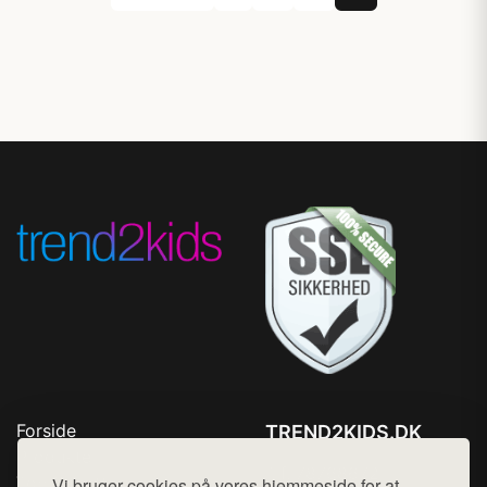
Forside
TREND2KIDS.DK
Produkter
Tlf. 78768672
Top Rabatter
Vi bruger cookies på vores hjemmeside for at