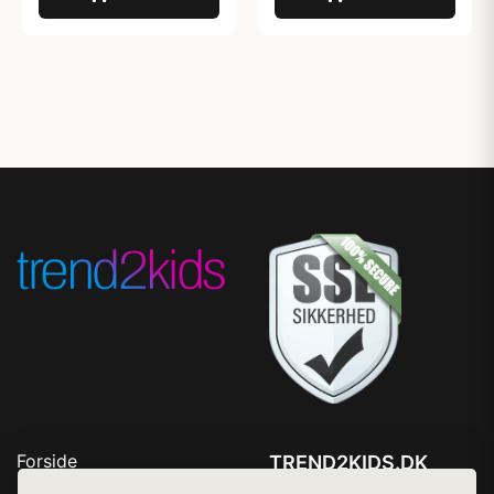
Forside
TREND2KIDS.DK
Produkter