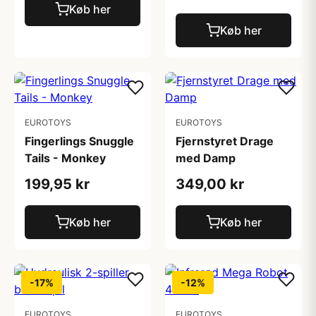
Køb her
Køb her
EUROTOYS
EUROTOYS
Fingerlings Snuggle
Fjernstyret Drage
Tails - Monkey
med Damp
199,95 kr
349,00 kr
Køb her
Køb her
-17%
-12%
EUROTOYS
EUROTOYS