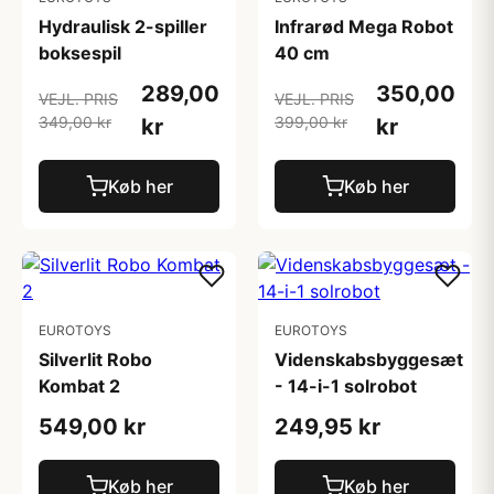
Hydraulisk 2-spiller
Infrarød Mega Robot
boksespil
40 cm
289,00
350,00
VEJL. PRIS
VEJL. PRIS
349,00 kr
399,00 kr
kr
kr
Køb her
Køb her
EUROTOYS
EUROTOYS
Silverlit Robo
Videnskabsbyggesæt
Kombat 2
- 14-i-1 solrobot
549,00 kr
249,95 kr
Køb her
Køb her