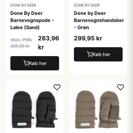
DONE BY DEER
DONE BY DEER
Done By Deer
Done by Deer
Barnevognspude -
Barnevognshandsker
Lalee (Sand)
- Grøn
263,96
299,95 kr
VEJL. PRIS
329,95 kr
kr
Køb her
Køb her