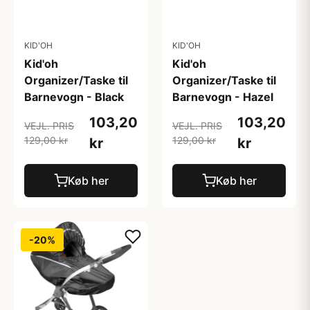
KID'OH
KID'OH
Kid'oh
Kid'oh
Organizer/Taske til
Organizer/Taske til
Barnevogn - Black
Barnevogn - Hazel
103,20
103,20
VEJL. PRIS
VEJL. PRIS
129,00 kr
129,00 kr
kr
kr
Køb her
Køb her
-20%