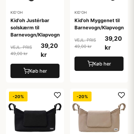
KID'OH
KID'OH
Kid'oh Justérbar
Kid'oh Myggenet til
solskærm til
Barnevogn/Klapvogn
Barnevogn/Klapvogn
39,20
VEJL. PRIS
39,20
49,00 kr
kr
VEJL. PRIS
49,00 kr
kr
Køb her
Køb her
-20%
-20%