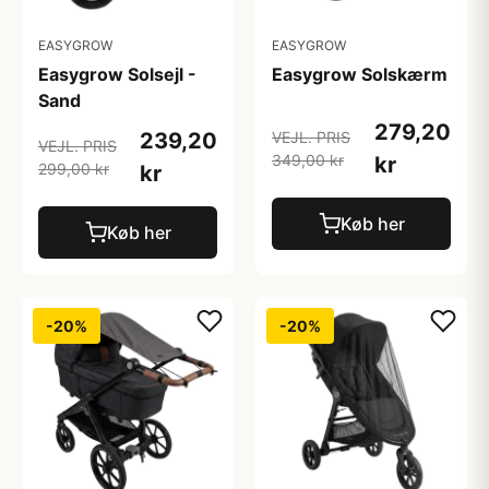
EASYGROW
EASYGROW
Easygrow Solsejl -
Easygrow Solskærm
Sand
279,20
239,20
VEJL. PRIS
VEJL. PRIS
349,00 kr
kr
299,00 kr
kr
Køb her
Køb her
-20%
-20%