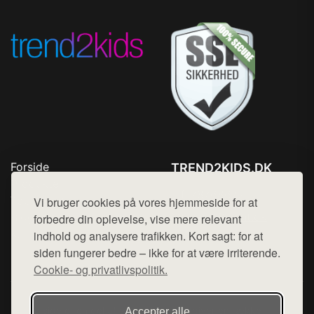
Forside
TREND2KIDS.DK
Produkter
Tlf. 78768672
Top Rabatter
Vi bruger cookies på vores hjemmeside for at
Mail:
hej@want.dk
Blog
forbedre din oplevelse, vise mere relevant
Kontakt
indhold og analysere trafikken. Kort sagt: for at
Cookie- og privatlivspolitik
siden fungerer bedre – ikke for at være irriterende.
Cookie- og privatlivspolitik.
Denne side er en del af want.dk, der udgiver en række
Accepter alle