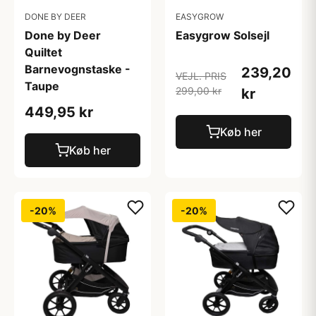
DONE BY DEER
EASYGROW
Done by Deer
Easygrow Solsejl
Quiltet
Barnevognstaske -
239,20
VEJL. PRIS
Taupe
299,00 kr
kr
449,95 kr
Køb her
Køb her
-20%
-20%