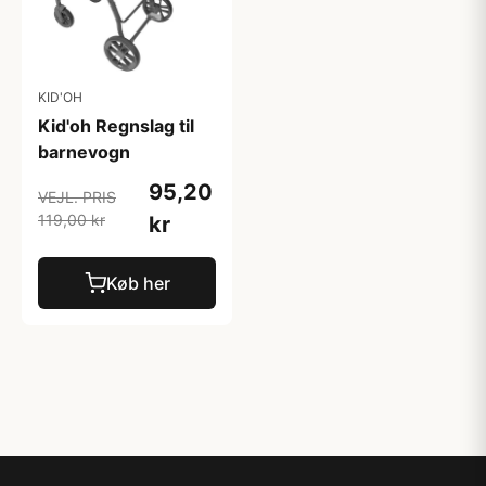
KID'OH
Kid'oh Regnslag til
barnevogn
95,20
VEJL. PRIS
119,00 kr
kr
Køb her