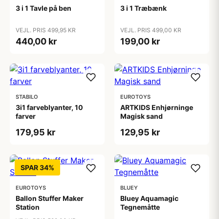
3 i 1 Tavle på ben
3 i 1 Træbænk
VEJL. PRIS 499,95 KR
VEJL. PRIS 499,00 KR
440,00 kr
199,00 kr
STABILO
EUROTOYS
3i1 farveblyanter, 10
ARTKIDS Enhjørninge
farver
Magisk sand
179,95 kr
129,95 kr
SPAR 34%
EUROTOYS
BLUEY
Ballon Stuffer Maker
Bluey Aquamagic
Station
Tegnemåtte