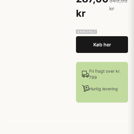
349,95
kr
kr
Køb her
Fri fragt over kr.
799
Hurtig levering