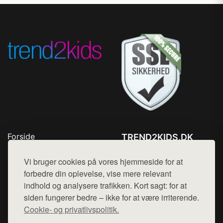
Forside
TREND2KIDS.DK
Produkter
Tlf. 78768672
Top Rabatter
Vi bruger cookies på vores hjemmeside for at
Mail:
hej@want.dk
Blog
forbedre din oplevelse, vise mere relevant
Kontakt
indhold og analysere trafikken. Kort sagt: for at
Cookie- og privatlivspolitik
siden fungerer bedre – ikke for at være irriterende.
Cookie- og privatlivspolitik.