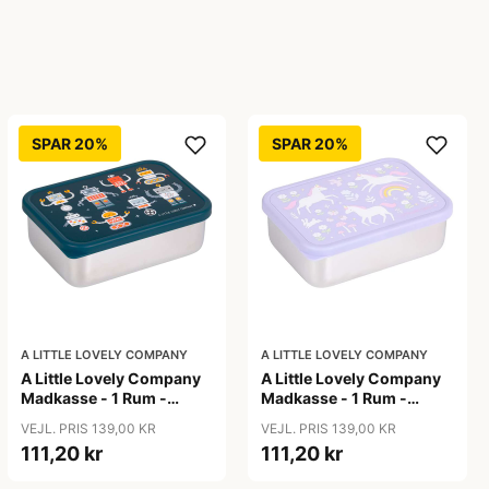
SPAR 20%
SPAR 20%
A LITTLE LOVELY COMPANY
A LITTLE LOVELY COMPANY
A Little Lovely Company
A Little Lovely Company
Madkasse - 1 Rum -
Madkasse - 1 Rum -
Rustfri Stål m. PP Låg -
Rustfri Stål m. PP Låg -
VEJL. PRIS 139,00 KR
VEJL. PRIS 139,00 KR
Robots
Unicorn Dreams
111,20 kr
111,20 kr