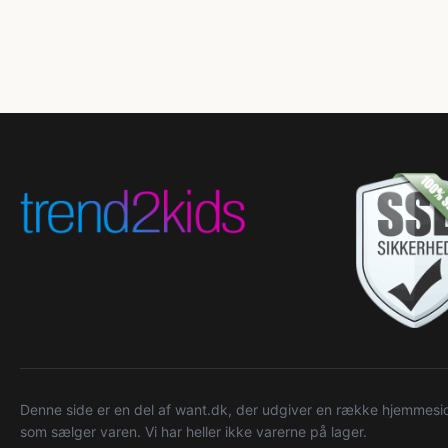
Denne side er en del af want.dk, der udgiver en række hjemmeside
som sælger varen. Vi har heller ikke varerne på lager.