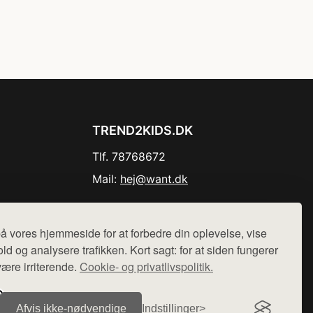
TREND2KIDS.DK
Tlf. 78768672
Mail:
hej@want.dk
Cookie- og privatlivspolitik
å vores hjemmeside for at forbedre din oplevelse, vise
ld og analysere trafikken. Kort sagt: for at siden fungerer
være irriterende.
Cookie- og privatlivspolitik.
r sælges ikke varer fra denne side - vi henviser til de shops,
Afvis ikke‑nødvendige
Indstillinger