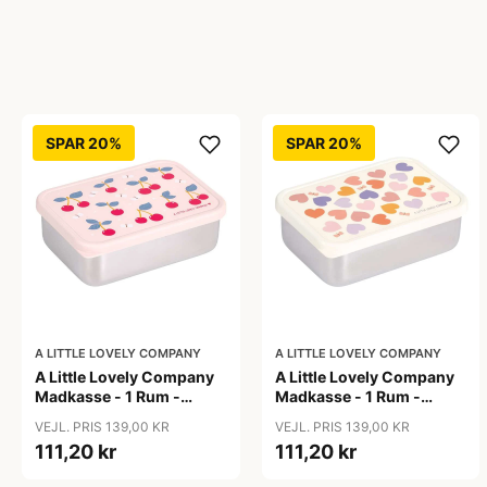
SPAR 20%
SPAR 20%
A LITTLE LOVELY COMPANY
A LITTLE LOVELY COMPANY
A Little Lovely Company
A Little Lovely Company
Madkasse - 1 Rum -
Madkasse - 1 Rum -
Rustfri Stål m. PP Låg -
Rustfri Stål m. PP Låg -
VEJL. PRIS 139,00 KR
VEJL. PRIS 139,00 KR
Cherries
Hearts
111,20 kr
111,20 kr