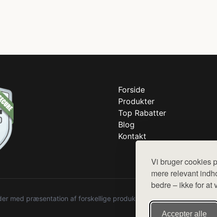
Forside
Produkter
Top Rabatter
Blog
Kontakt
Vi bruger cookies p
mere relevant indho
bedre – ikke for at 
r med præsentation af forskellige produkter fra diverse webshops. De
Accepter alle