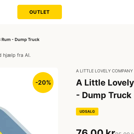
OUTLET
3 Rum - Dump Truck
 hjælp fra AI.
A LITTLE LOVELY COMPANY
A Little Lov
-20%
- Dump Truck
UDSALG
76,00 kr