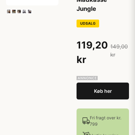
Jungle
UDSALG
119,20
149,00
kr
kr
Køb her
Fri fragt over kr.
799