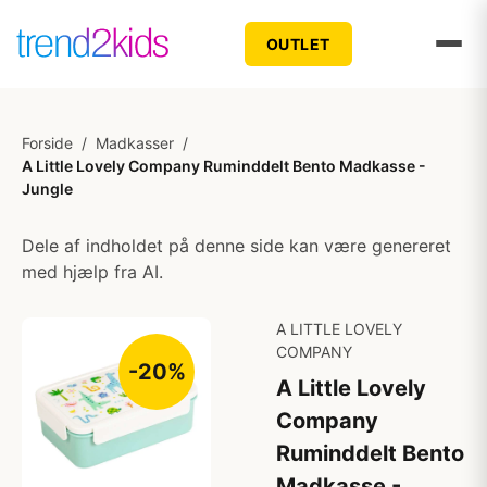
OUTLET
Forside
/
Madkasser
/
A Little Lovely Company Ruminddelt Bento Madkasse -
Jungle
Dele af indholdet på denne side kan være genereret
med hjælp fra AI.
A LITTLE LOVELY
COMPANY
-20%
A Little Lovely
Company
Ruminddelt Bento
Madkasse -