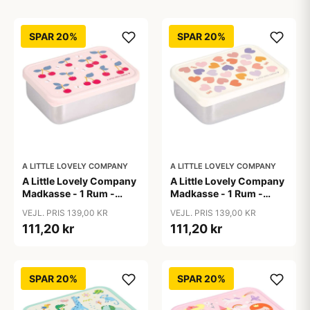
SPAR 20%
SPAR 20%
A LITTLE LOVELY COMPANY
A LITTLE LOVELY COMPANY
A Little Lovely Company
A Little Lovely Company
Madkasse - 1 Rum -
Madkasse - 1 Rum -
Rustfri Stål m. PP Låg -
Rustfri Stål m. PP Låg -
VEJL. PRIS 139,00 KR
VEJL. PRIS 139,00 KR
Cherries
Hearts
111,20 kr
111,20 kr
SPAR 20%
SPAR 20%