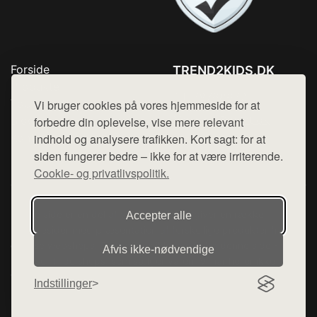
Forside
TREND2KIDS.DK
Produkter
Tlf. 78768672
Top Rabatter
Vi bruger cookies på vores hjemmeside for at
Mail:
hej@want.dk
Blog
forbedre din oplevelse, vise mere relevant
Kontakt
indhold og analysere trafikken. Kort sagt: for at
Cookie- og privatlivspolitik
siden fungerer bedre – ikke for at være irriterende.
Cookie- og privatlivspolitik.
Denne side er en del af want.dk, der udgiver en række
Accepter alle
hjemmesider med præsentation af forskellige produkter fra
diverse webshops. Der sælges ikke varer fra denne side - vi
Afvis ikke‑nødvendige
henviser til de shops, som sælger varen. Vi har heller ikke
varerne på lager.
Indstillinger
© 2026 trend2kids.dk. Alle rettigheder forbeholdes.