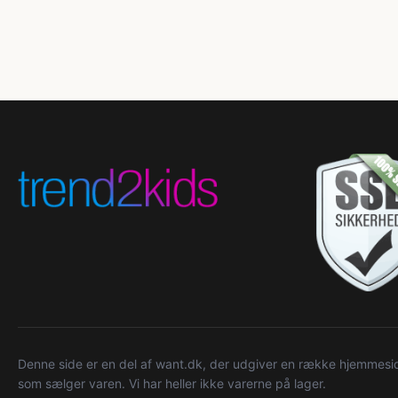
Denne side er en del af want.dk, der udgiver en række hjemmeside
som sælger varen. Vi har heller ikke varerne på lager.