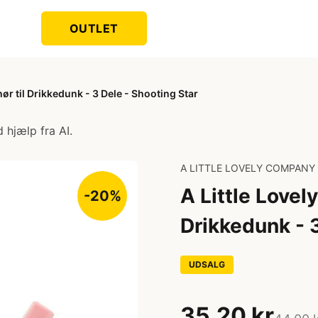
OUTLET
ør til Drikkedunk - 3 Dele - Shooting Star
 hjælp fra AI.
A LITTLE LOVELY COMPANY
A Little Lovel
-20%
Drikkedunk - 3
UDSALG
35,20 kr