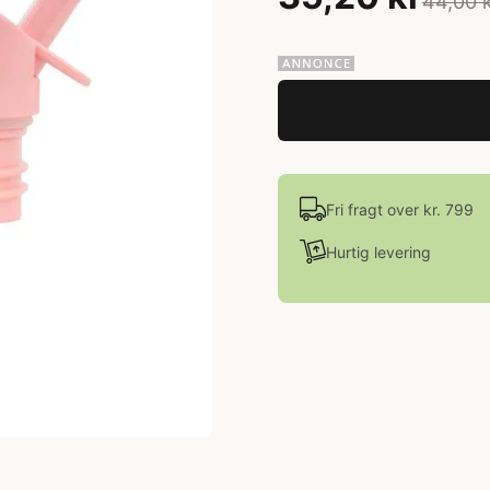
44,00 
Fri fragt over kr. 799
Hurtig levering