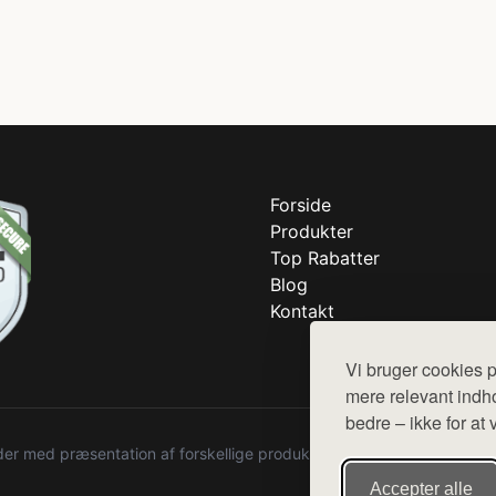
Forside
Produkter
Top Rabatter
Blog
Kontakt
Vi bruger cookies p
mere relevant indho
bedre – ikke for at 
r med præsentation af forskellige produkter fra diverse webshops. De
Accepter alle