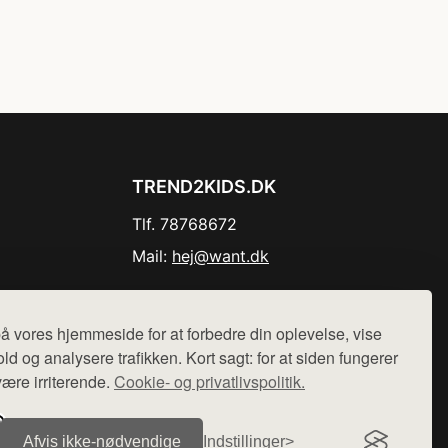
TREND2KIDS.DK
Tlf. 78768672
Mail:
hej@want.dk
Cookie- og privatlivspolitik
å vores hjemmeside for at forbedre din oplevelse, vise
ld og analysere trafikken. Kort sagt: for at siden fungerer
være irriterende.
Cookie- og privatlivspolitik.
r sælges ikke varer fra denne side - vi henviser til de shops,
Afvis ikke‑nødvendige
Indstillinger