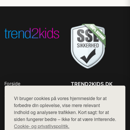
Forside
TREND2KIDS.DK
Produkter
Tlf. 78768672
Top Rabatter
Vi bruger cookies på vores hjemmeside for at
Mail:
hej@want.dk
Blog
forbedre din oplevelse, vise mere relevant
Kontakt
indhold og analysere trafikken. Kort sagt: for at
Cookie- og privatlivspolitik
siden fungerer bedre – ikke for at være irriterende.
Cookie- og privatlivspolitik.