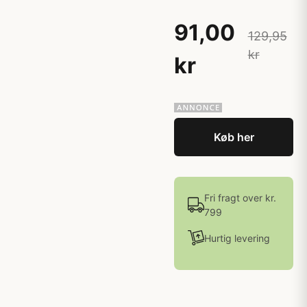
91,00
129,95
kr
kr
Køb her
Fri fragt over kr.
799
Hurtig levering