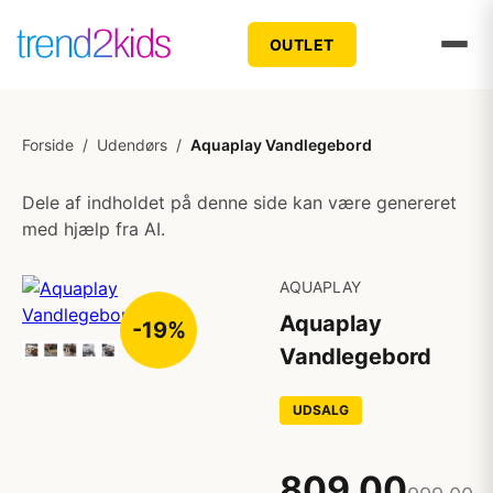
OUTLET
Forside
/
Udendørs
/
Aquaplay Vandlegebord
Dele af indholdet på denne side kan være genereret
med hjælp fra AI.
AQUAPLAY
Aquaplay
-19%
Vandlegebord
UDSALG
809,00