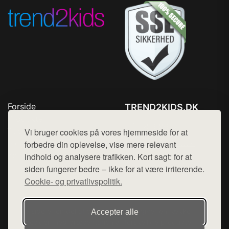
Forside
TREND2KIDS.DK
Produkter
Tlf. 78768672
Top Rabatter
Vi bruger cookies på vores hjemmeside for at
Mail:
hej@want.dk
Blog
forbedre din oplevelse, vise mere relevant
Kontakt
indhold og analysere trafikken. Kort sagt: for at
Cookie- og privatlivspolitik
siden fungerer bedre – ikke for at være irriterende.
Cookie- og privatlivspolitik.
Denne side er en del af want.dk, der udgiver en række
Accepter alle
hjemmesider med præsentation af forskellige produkter fra