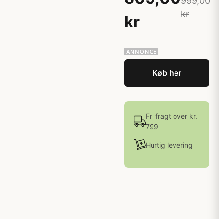
999,00
kr
kr
Køb her
Fri fragt over kr.
799
Hurtig levering