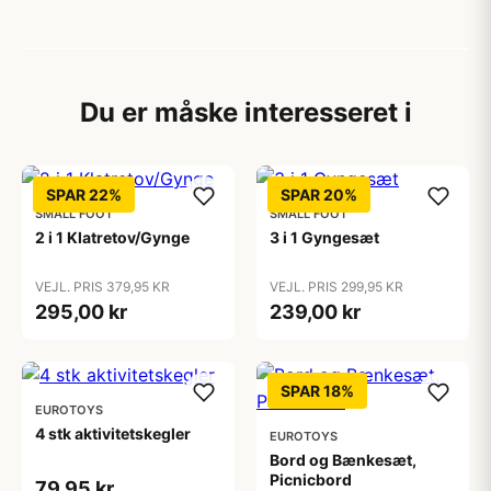
Du er måske interesseret i
SPAR 22%
SPAR 20%
SMALL FOOT
SMALL FOOT
2 i 1 Klatretov/Gynge
3 i 1 Gyngesæt
VEJL. PRIS 379,95 KR
VEJL. PRIS 299,95 KR
295,00 kr
239,00 kr
SPAR 18%
EUROTOYS
4 stk aktivitetskegler
EUROTOYS
Bord og Bænkesæt,
Picnicbord
79,95 kr