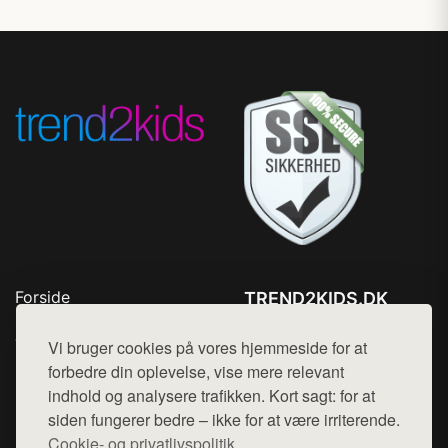
Forside
TREND2KIDS.DK
Produkter
Tlf. 78768672
Top Rabatter
Vi bruger cookies på vores hjemmeside for at
Mail:
hej@want.dk
Blog
forbedre din oplevelse, vise mere relevant
Kontakt
indhold og analysere trafikken. Kort sagt: for at
Cookie- og privatlivspolitik
siden fungerer bedre – ikke for at være irriterende.
Cookie- og privatlivspolitik.