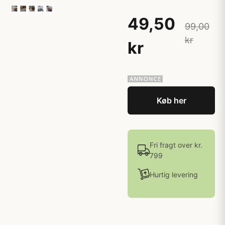
49,50
99,00
kr
kr
Køb her
Fri fragt over kr.
799
Hurtig levering