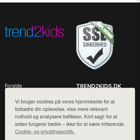
Forside
TREND2KIDS.DK
Produkter
Tlf. 78768672
Top Rabatter
Vi bruger cookies på vores hjemmeside for at
Mail:
hej@want.dk
Blog
forbedre din oplevelse, vise mere relevant
Kontakt
indhold og analysere trafikken. Kort sagt: for at
Cookie- og privatlivspolitik
siden fungerer bedre – ikke for at være irriterende.
Cookie- og privatlivspolitik.