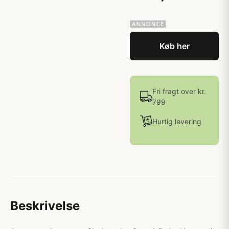
Køb her
Fri fragt over kr.
799
Hurtig levering
Beskrivelse