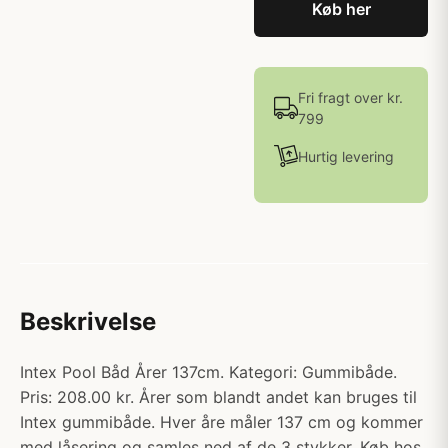
Køb her
Fri fragt over kr.
799
Hurtig levering
Beskrivelse
Intex Pool Båd Årer 137cm. Kategori: Gummibåde.
Pris: 208.00 kr. Årer som blandt andet kan bruges til
Intex gummibåde. Hver åre måler 137 cm og kommer
med låsering og samles ned af de 3 stykker. Køb hos