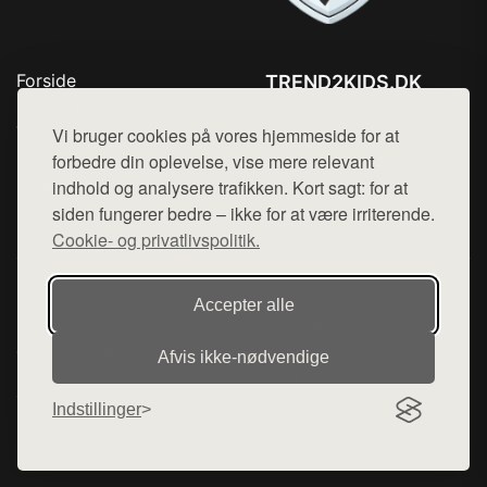
Forside
TREND2KIDS.DK
Produkter
Tlf. 78768672
Top Rabatter
Vi bruger cookies på vores hjemmeside for at
Mail:
hej@want.dk
Blog
forbedre din oplevelse, vise mere relevant
Kontakt
indhold og analysere trafikken. Kort sagt: for at
Cookie- og privatlivspolitik
siden fungerer bedre – ikke for at være irriterende.
Cookie- og privatlivspolitik.
Denne side er en del af want.dk, der udgiver en række
Accepter alle
hjemmesider med præsentation af forskellige produkter fra
diverse webshops. Der sælges ikke varer fra denne side - vi
Afvis ikke‑nødvendige
henviser til de shops, som sælger varen. Vi har heller ikke
varerne på lager.
Indstillinger
© 2026 trend2kids.dk. Alle rettigheder forbeholdes.