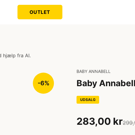
OUTLET
 hjælp fra AI.
BABY ANNABELL
Baby Annabell
-6%
UDSALG
283,00 kr
299,