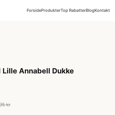
Forside
Produkter
Top Rabatter
Blog
Kontakt
 Lille Annabell Dukke
95 kr