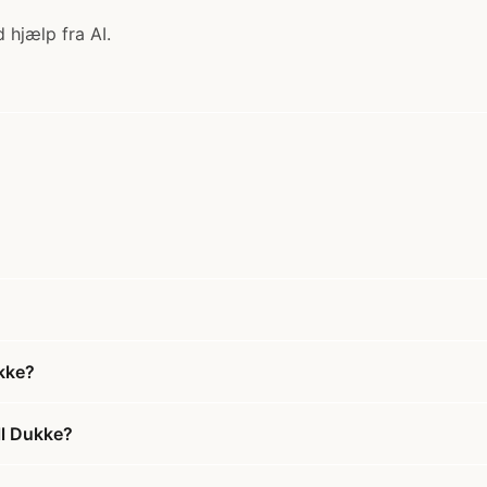
 hjælp fra AI.
ukke?
ll Dukke?