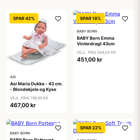
SPAR 42%
SPAR 18%
BABY BORN
BABY Born Emma
Vinterdragt 43cm
VEJL. PRIS 549,00 KR
451,00 kr
ASI
Asi Maria Dukke - 43 cm.
- Blondekjole og Kyse
VEJL. PRIS 799,95 KR
467,00 kr
SPAR 22%
BABY BORN
BABY Born Pottesæt