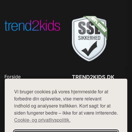
Forside
TREND2KIDS.DK
Produkter
Tlf. 78768672
Top Rabatter
Vi bruger cookies på vores hjemmeside for at
Mail:
hej@want.dk
Blog
forbedre din oplevelse, vise mere relevant
Kontakt
indhold og analysere trafikken. Kort sagt: for at
Cookie- og privatlivspolitik
siden fungerer bedre – ikke for at være irriterende.
Cookie- og privatlivspolitik.