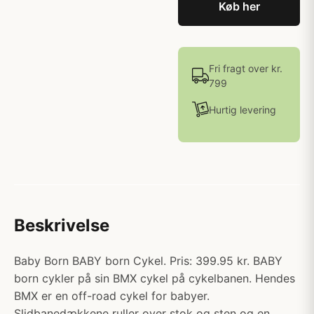
Køb her
Fri fragt over kr.
799
Hurtig levering
Beskrivelse
Baby Born BABY born Cykel. Pris: 399.95 kr. BABY
born cykler på sin BMX cykel på cykelbanen. Hendes
BMX er en off-road cykel for babyer.
Slidbanedækkene ruller over stok og sten og en