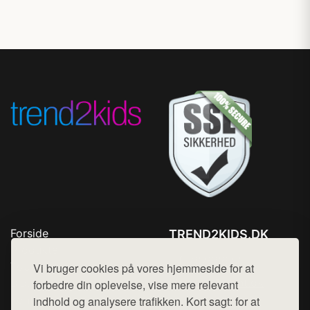
Forside
TREND2KIDS.DK
Produkter
Tlf. 78768672
Top Rabatter
Vi bruger cookies på vores hjemmeside for at
Mail:
hej@want.dk
Blog
forbedre din oplevelse, vise mere relevant
Kontakt
indhold og analysere trafikken. Kort sagt: for at