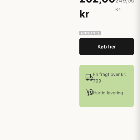
249,00
kr
kr
Køb her
Fri fragt over kr.
799
Hurtig levering