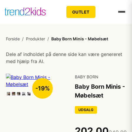
OUTLET
Forside
/
Produkter
/
Baby Born Minis - Møbelsæt
Dele af indholdet på denne side kan være genereret
med hjælp fra AI.
BABY BORN
Baby Born Minis -
-19%
Møbelsæt
UDSALG
202,00