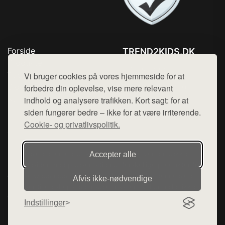
Forside
TREND2KIDS.DK
Produkter
Tlf. 78768672
Top Rabatter
Vi bruger cookies på vores hjemmeside for at
Mail:
hej@want.dk
Blog
forbedre din oplevelse, vise mere relevant
Kontakt
indhold og analysere trafikken. Kort sagt: for at
Cookie- og privatlivspolitik
siden fungerer bedre – ikke for at være irriterende.
Cookie- og privatlivspolitik.
Denne side er en del af want.dk, der udgiver en række
Accepter alle
hjemmesider med præsentation af forskellige produkter fra
diverse webshops. Der sælges ikke varer fra denne side - vi
Afvis ikke‑nødvendige
henviser til de shops, som sælger varen. Vi har heller ikke
varerne på lager.
Indstillinger
© 2026 trend2kids.dk. Alle rettigheder forbeholdes.