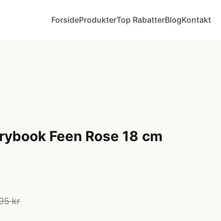
Forside
Produkter
Top Rabatter
Blog
Kontakt
orybook Feen Rose 18 cm
95 kr