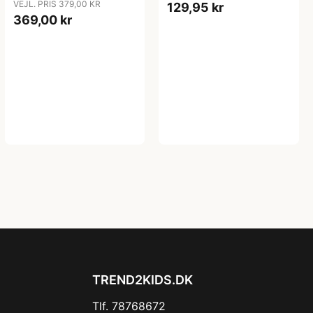
VEJL. PRIS 379,00 KR
129,95 kr
369,00 kr
TREND2KIDS.DK
Tlf. 78768672