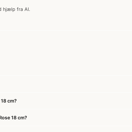
 hjælp fra AI.
 18 cm?
 Rose 18 cm?