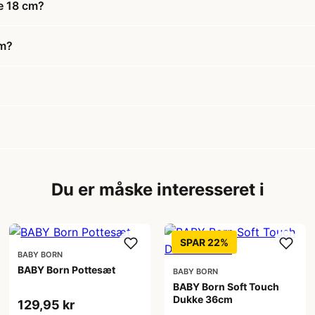
e 18 cm?
cm?
Du er måske interesseret i
SPAR 22%
BABY BORN
BABY Born Pottesæt
BABY BORN
BABY Born Soft Touch
Dukke 36cm
129,95 kr