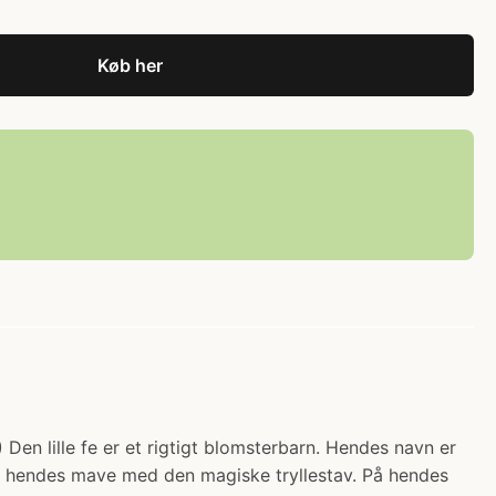
Køb her
Den lille fe er et rigtigt blomsterbarn. Hendes navn er
rer hendes mave med den magiske tryllestav. På hendes