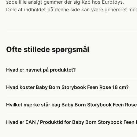
søde lille ansigt gemmer der sig Køb hos Eurotoys.
Dele af indholdet på denne side kan være genereret med
Ofte stillede spørgsmål
Hvad er navnet på produktet?
Hvad koster Baby Born Storybook Feen Rose 18 cm?
Hvilket mærke står bag Baby Born Storybook Feen Rose
Hvad er EAN / Produktid for Baby Born Storybook Feen