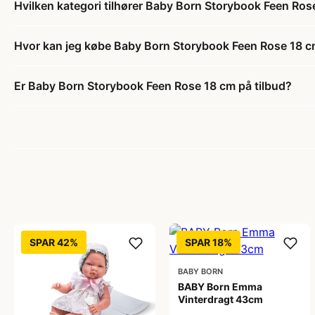
Hvilken kategori tilhører Baby Born Storybook Feen Ros
Hvor kan jeg købe Baby Born Storybook Feen Rose 18 
Er Baby Born Storybook Feen Rose 18 cm på tilbud?
SPAR 42%
SPAR 18%
BABY BORN
BABY Born Emma
Vinterdragt 43cm