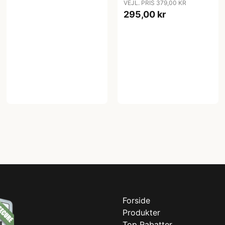
VEJL. PRIS 379,00 KR
295,00 kr
Forside
Produkter
Top Rabatter