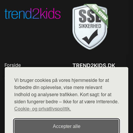
Forside
TREND2KIDS.DK
Produkter
Tlf. 78768672
Top Rabatter
Vi bruger cookies på vores hjemmeside for at
Mail:
hej@want.dk
Blog
forbedre din oplevelse, vise mere relevant
Kontakt
indhold og analysere trafikken. Kort sagt: for at
Cookie- og privatlivspolitik
siden fungerer bedre – ikke for at være irriterende.
Cookie- og privatlivspolitik.
Denne side er en del af want.dk, der udgiver en række
Accepter alle
hjemmesider med præsentation af forskellige produkter fra