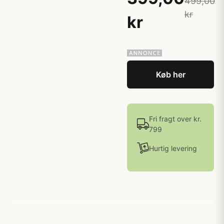
499,00
kr
kr
Køb her
Fri fragt over kr.
799
Hurtig levering