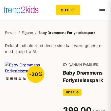
OUTLET
Forside
/
Figurer
/
Baby Drømmens Forlystelsespark
Dele af indholdet på denne side kan være genereret
med hjælp fra AI.
SYLVANIAN FAMILIES
Baby Drømmens
-20%
Forlystelsespark
UDSALG
399,00