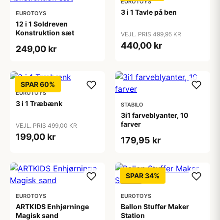
EUROTOYS
3 i 1 Tavle på ben
EUROTOYS
12 i 1 Soldreven
Konstruktion sæt
VEJL. PRIS 499,95 KR
440,00 kr
249,00 kr
SPAR 60%
EUROTOYS
3 i 1 Træbænk
STABILO
3i1 farveblyanter, 10
farver
VEJL. PRIS 499,00 KR
199,00 kr
179,95 kr
SPAR 34%
EUROTOYS
EUROTOYS
ARTKIDS Enhjørninge
Ballon Stuffer Maker
Magisk sand
Station