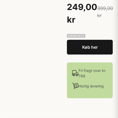
249,00
399,00
kr
kr
Køb her
Fri fragt over kr.
799
Hurtig levering