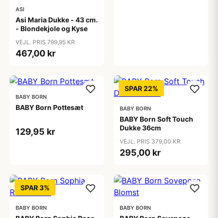
ASI
Asi Maria Dukke - 43 cm.
- Blondekjole og Kyse
VEJL. PRIS 799,95 KR
467,00 kr
SPAR 22%
BABY BORN
BABY Born Pottesæt
BABY BORN
BABY Born Soft Touch
Dukke 36cm
129,95 kr
VEJL. PRIS 379,00 KR
295,00 kr
SPAR 3%
BABY BORN
BABY BORN