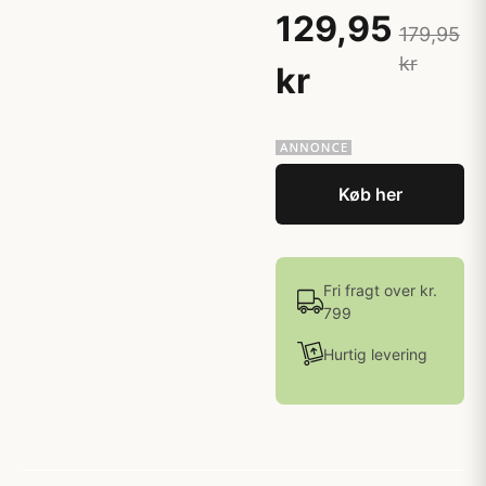
129,95
179,95
kr
kr
Køb her
Fri fragt over kr.
799
Hurtig levering