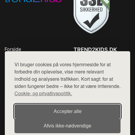
Forside
TREND2KIDS.DK
Produkter
Tlf. 78768672
Top Rabatter
Vi bruger cookies på vores hjemmeside for at
Mail:
hej@want.dk
Blog
forbedre din oplevelse, vise mere relevant
Kontakt
indhold og analysere trafikken. Kort sagt: for at
Cookie- og privatlivspolitik
siden fungerer bedre – ikke for at være irriterende.
Cookie- og privatlivspolitik.
Denne side er en del af want.dk, der udgiver en række
Accepter alle
hjemmesider med præsentation af forskellige produkter fra
diverse webshops. Der sælges ikke varer fra denne side - vi
Afvis ikke‑nødvendige
henviser til de shops, som sælger varen. Vi har heller ikke