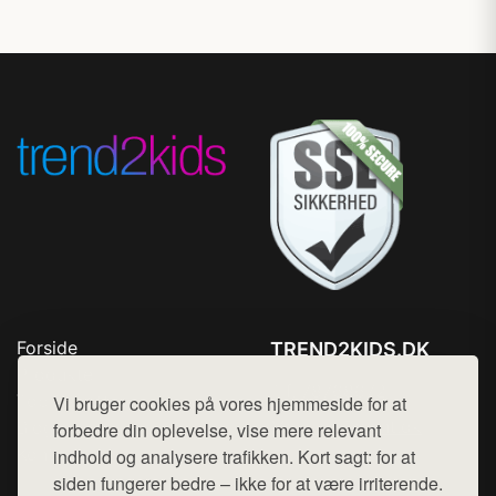
Forside
TREND2KIDS.DK
Produkter
Tlf. 78768672
Top Rabatter
Vi bruger cookies på vores hjemmeside for at
Mail:
hej@want.dk
Blog
forbedre din oplevelse, vise mere relevant
Kontakt
indhold og analysere trafikken. Kort sagt: for at
Cookie- og privatlivspolitik
siden fungerer bedre – ikke for at være irriterende.