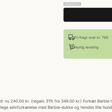
Fri fragt over kr. 799
Hurtig levering
bud: nu 240.00 kr. (regalo 31% fra 349.00 kr.) Forkæl Bar
 lege selvforkælelse med Barbie-dukke og hendes lille hund.