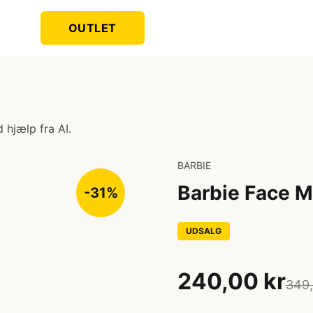
OUTLET
 hjælp fra AI.
BARBIE
Barbie Face M
-31%
UDSALG
240,00 kr
349,