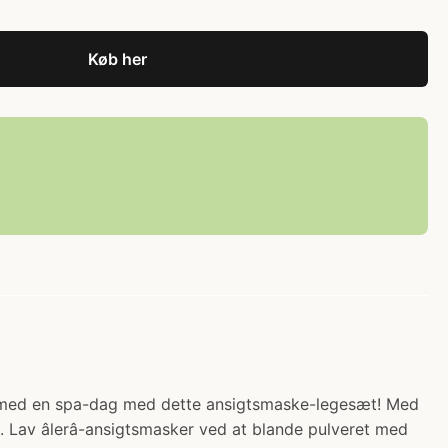
Køb her
bie med en spa-dag med dette ansigtsmaske-legesæt! Med
 Lav âlerâ-ansigtsmasker ved at blande pulveret med