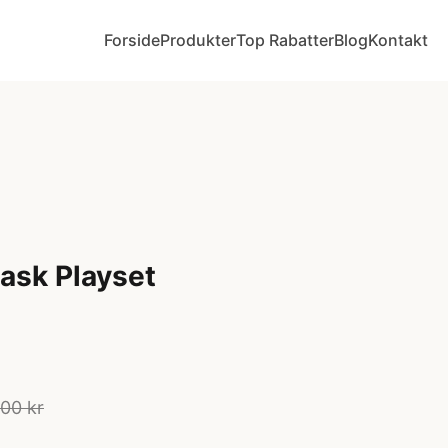
Forside
Produkter
Top Rabatter
Blog
Kontakt
ask Playset
00 kr