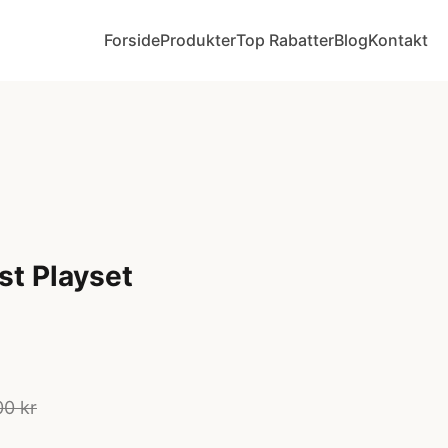
Forside
Produkter
Top Rabatter
Blog
Kontakt
t Playset
00 kr