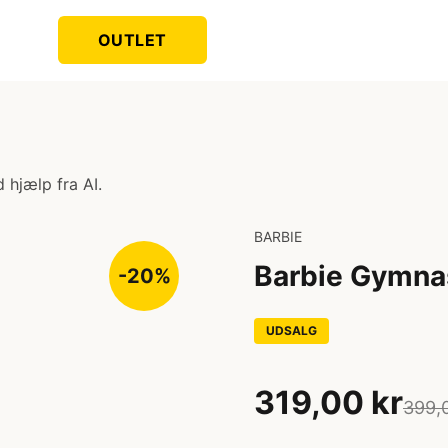
OUTLET
 hjælp fra AI.
BARBIE
Barbie Gymnas
-20%
UDSALG
319,00 kr
399,