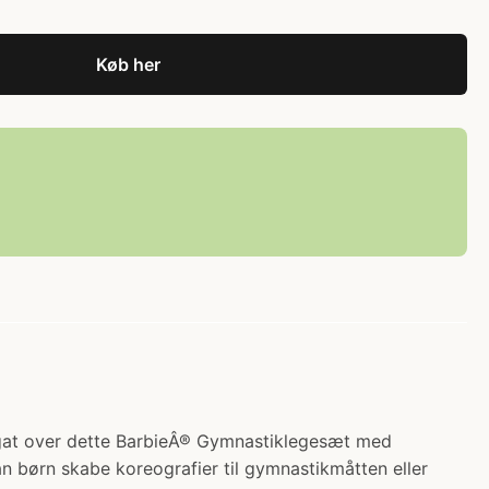
Køb her
spagat over dette BarbieÂ® Gymnastiklegesæt med
n børn skabe koreografier til gymnastikmåtten eller