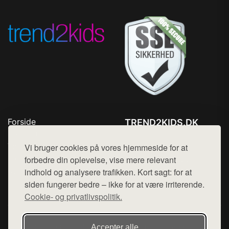
Forside
TREND2KIDS.DK
Produkter
Tlf. 78768672
Top Rabatter
Vi bruger cookies på vores hjemmeside for at
Mail:
hej@want.dk
Blog
forbedre din oplevelse, vise mere relevant
Kontakt
indhold og analysere trafikken. Kort sagt: for at
Cookie- og privatlivspolitik
siden fungerer bedre – ikke for at være irriterende.
Cookie- og privatlivspolitik.
Denne side er en del af want.dk, der udgiver en række
Accepter alle