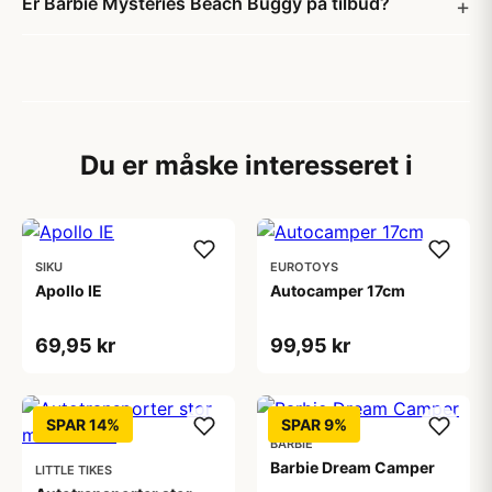
Er Barbie Mysteries Beach Buggy på tilbud?
Du er måske interesseret i
SIKU
EUROTOYS
Apollo IE
Autocamper 17cm
69,95 kr
99,95 kr
SPAR 14%
SPAR 9%
BARBIE
Barbie Dream Camper
LITTLE TIKES