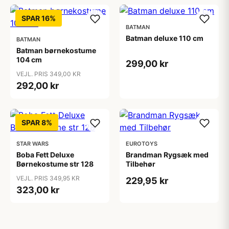
SPAR 16%
BATMAN
Batman deluxe 110 cm
BATMAN
Batman børnekostume
104 cm
299,00 kr
VEJL. PRIS 349,00 KR
292,00 kr
SPAR 8%
STAR WARS
EUROTOYS
Boba Fett Deluxe
Brandman Rygsæk med
Børnekostume str 128
Tilbehør
VEJL. PRIS 349,95 KR
229,95 kr
323,00 kr