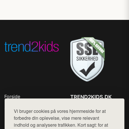
Forside
TREND2KIDS.DK
Produkter
Tlf. 78768672
Top Rabatter
Vi bruger cookies på vores hjemmeside for at
Mail:
hej@want.dk
Blog
forbedre din oplevelse, vise mere relevant
Kontakt
indhold og analysere trafikken. Kort sagt: for at
Cookie- og privatlivspolitik