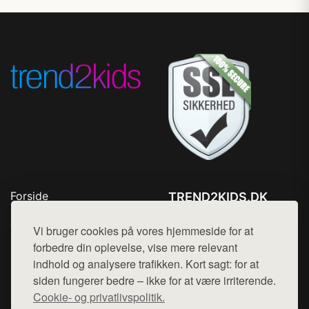
Forside
TREND2KIDS.DK
Produkter
Tlf. 78768672
Top Rabatter
Vi bruger cookies på vores hjemmeside for at
Mail:
hej@want.dk
Blog
forbedre din oplevelse, vise mere relevant
Kontakt
indhold og analysere trafikken. Kort sagt: for at
Cookie- og privatlivspolitik
siden fungerer bedre – ikke for at være irriterende.
Cookie- og privatlivspolitik.