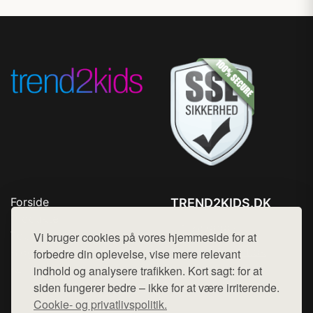
Forside
TREND2KIDS.DK
Produkter
Tlf. 78768672
Top Rabatter
Vi bruger cookies på vores hjemmeside for at
Mail:
hej@want.dk
Blog
forbedre din oplevelse, vise mere relevant
Kontakt
indhold og analysere trafikken. Kort sagt: for at
Cookie- og privatlivspolitik
siden fungerer bedre – ikke for at være irriterende.
Cookie- og privatlivspolitik.