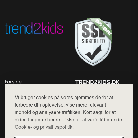
Forside
TREND2KIDS.DK
Produkter
Tlf. 78768672
Top Rabatter
Vi bruger cookies på vores hjemmeside for at
Mail:
hej@want.dk
Blog
forbedre din oplevelse, vise mere relevant
Kontakt
indhold og analysere trafikken. Kort sagt: for at
Cookie- og privatlivspolitik
siden fungerer bedre – ikke for at være irriterende.
Cookie- og privatlivspolitik.