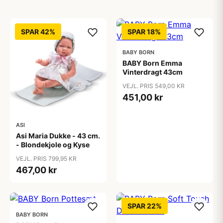
SPAR 42%
SPAR 18%
BABY BORN
BABY Born Emma
Vinterdragt 43cm
VEJL. PRIS 549,00 KR
451,00 kr
ASI
Asi Maria Dukke - 43 cm.
- Blondekjole og Kyse
VEJL. PRIS 799,95 KR
467,00 kr
SPAR 22%
BABY BORN