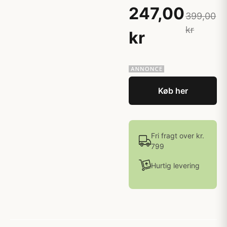
247,00
399,00
kr
kr
Køb her
Fri fragt over kr.
799
Hurtig levering