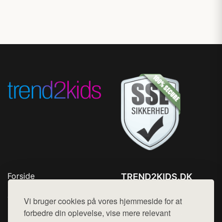
Forside
TREND2KIDS.DK
Produkter
Tlf. 78768672
Top Rabatter
Vi bruger cookies på vores hjemmeside for at
Mail:
hej@want.dk
Blog
forbedre din oplevelse, vise mere relevant