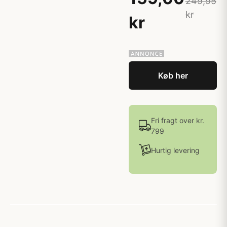
249,95
kr
kr
Køb her
Fri fragt over kr.
799
Hurtig levering