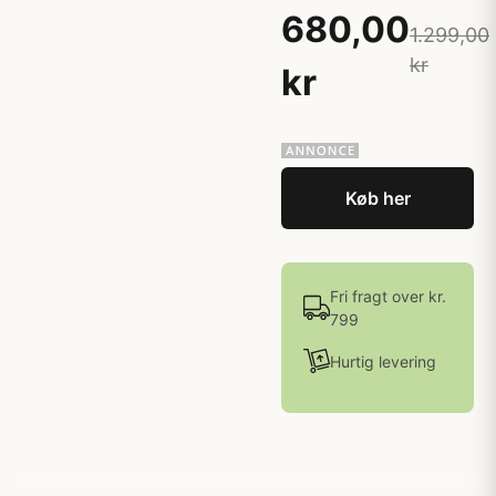
680,00
1.299,00
kr
kr
Køb her
Fri fragt over kr.
799
Hurtig levering