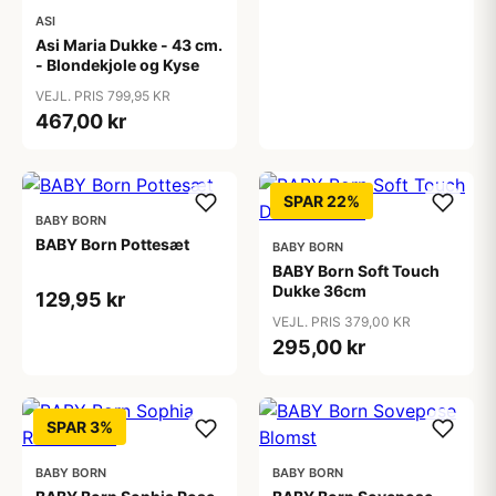
ASI
Asi Maria Dukke - 43 cm.
- Blondekjole og Kyse
VEJL. PRIS 799,95 KR
467,00 kr
SPAR 22%
BABY BORN
BABY Born Pottesæt
BABY BORN
BABY Born Soft Touch
Dukke 36cm
129,95 kr
VEJL. PRIS 379,00 KR
295,00 kr
SPAR 3%
BABY BORN
BABY BORN