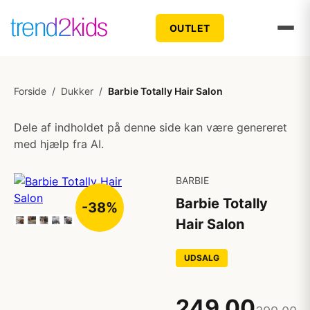
OUTLET
Forside
/
Dukker
/
Barbie Totally Hair Salon
Dele af indholdet på denne side kan være genereret
med hjælp fra AI.
BARBIE
Barbie Totally
-38%
Hair Salon
UDSALG
249,00