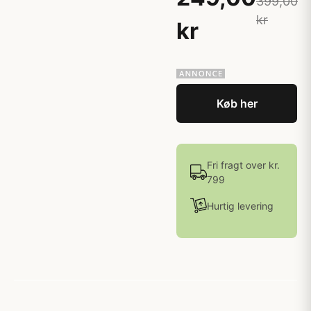
399,00
kr
kr
Køb her
Fri fragt over kr.
799
Hurtig levering