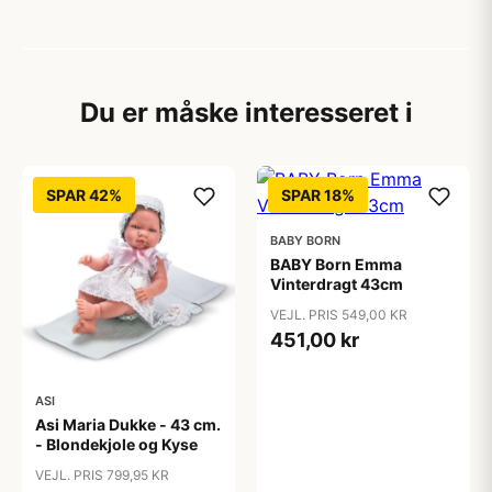
Du er måske interesseret i
SPAR 42%
SPAR 18%
BABY BORN
BABY Born Emma
Vinterdragt 43cm
VEJL. PRIS 549,00 KR
451,00 kr
ASI
Asi Maria Dukke - 43 cm.
- Blondekjole og Kyse
VEJL. PRIS 799,95 KR