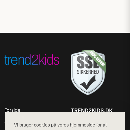
Forside
TREND2KIDS.DK
Produkter
Tlf. 78768672
Top Rabatter
Vi bruger cookies på vores hjemmeside for at