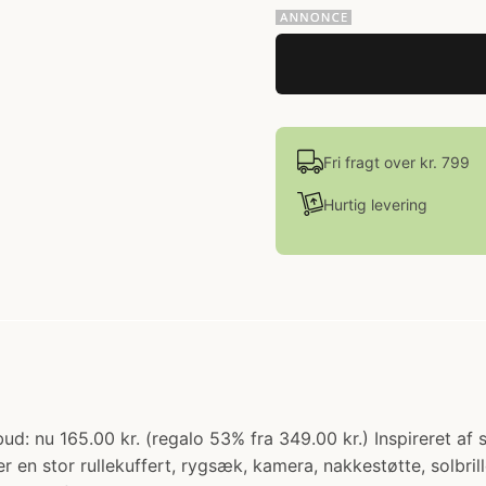
Fri fragt over kr. 799
Hurtig levering
bud: nu 165.00 kr. (regalo 53% fra 349.00 kr.) Inspireret af
er en stor rullekuffert, rygsæk, kamera, nakkestøtte, solbr