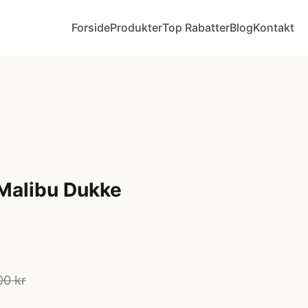
Forside
Produkter
Top Rabatter
Blog
Kontakt
 Malibu Dukke
00 kr