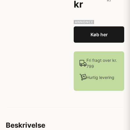
kr
Køb her
Fri fragt over kr.
799
Hurtig levering
Beskrivelse