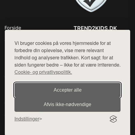
Forside
TREND2KIDS.DK
Produkter
Tlf. 78768672
Top Rabatter
Vi bruger cookies på vores hjemmeside for at
Mail:
hej@want.dk
Blog
forbedre din oplevelse, vise mere relevant
Kontakt
indhold og analysere trafikken. Kort sagt: for at
Cookie- og privatlivspolitik
siden fungerer bedre – ikke for at være irriterende.
Cookie- og privatlivspolitik.
Denne side er en del af want.dk, der udgiver en række
Accepter alle
hjemmesider med præsentation af forskellige produkter fra
diverse webshops. Der sælges ikke varer fra denne side - vi
Afvis ikke‑nødvendige
henviser til de shops, som sælger varen. Vi har heller ikke
varerne på lager.
Indstillinger
© 2026 trend2kids.dk. Alle rettigheder forbeholdes.