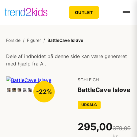
OUTLET
Forside
/
Figurer
/
BattleCave Isløve
Dele af indholdet på denne side kan være genereret
med hjælp fra AI.
SCHLEICH
BattleCave Isløve
-22%
UDSALG
295,00
379,00
kr